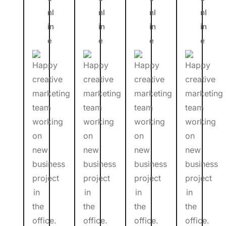
nl
nl
nl
nl
in
in
in
in
e
e
e
e