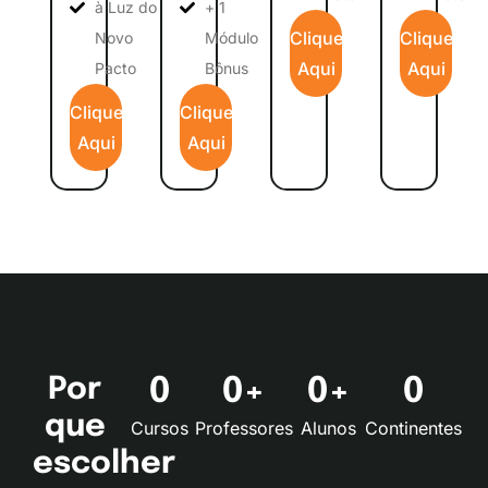
à Luz do
+ 1
Clique
Clique
Novo
Módulo
Aqui
Aqui
Pacto
Bônus
Clique
Clique
Aqui
Aqui
Por
0
0
+
0
+
0
que
Cursos
Professores
Alunos
Continentes
escolher