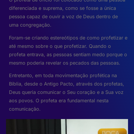
diferenciada e suprema, como se fosse a única
pessoa capaz de ouvir a voz de Deus dentro de
uma congregação.
Foram-se criando estereótipos de como profetizar e
até mesmo sobre o que profetizar. Quando o
profeta entrava, as pessoas sentiam medo porque o
mesmo poderia revelar os pecados das pessoas.
Entretanto, em toda movimentação profética na
Bíblia, desde o Antigo Pacto, através dos profetas,
Deus queria comunicar o Seu coração e a Sua voz
aos povos. O profeta era fundamental nesta
comunicação.