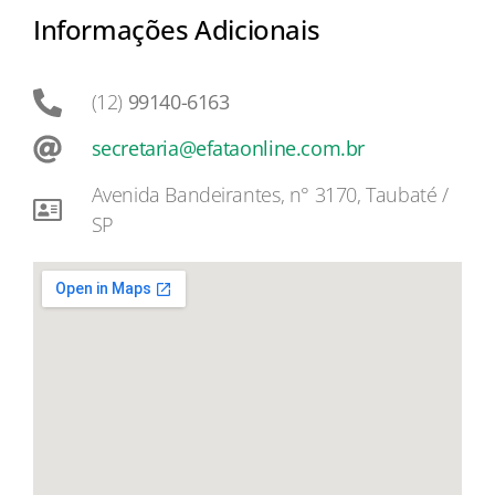
Informações Adicionais
(12)
99140-6163
secretaria@efataonline.com.br
Avenida Bandeirantes, n° 3170, Taubaté /
SP