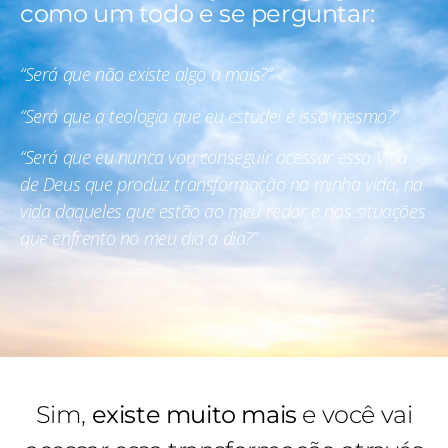
como um todo e se perguntar:
“Será que não existe algo a mais?”
“Será que a teologia que eu estudei é isso mesmo?”
“Será que eu nunca vou conseguir acessar essa Vida
de Deus que produz transformação na minha vida, na
vida daqueles que estão ao meu redor e nas situações
que enfrento no meu dia a dia?”
Sim,
existe muito mais
e você vai