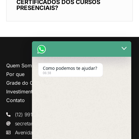
CERTIFICADOS DOS CURSOS
PRESENCIAIS?
Quem Somos
Como podemos te ajudar?
06:38
Por que
Grade do Curso
Investimento
Contato
(12) 99140-6163
secretaria@efataonline.com.br
Avenida Bandeirantes, n° 3170, Taubaté / SP