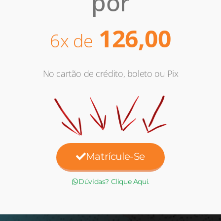
por
126,00
6x de
No cartão de crédito, boleto ou Pix
Matrícule-Se
Dúvidas? Clique Aqui.