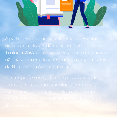
A partir dessa natureza, releremos as Escrituras
neste curso através da mente de Cristo, de uma
Teologia VIVA
, não fundamentada em humanismo,
não baseada em filosofias humanas, mas a partir
da Natureza da Árvore da Vida.
Nossos professores, além de possuírem suas
formações, passaram por situações em que,
externamente, tudo era abalado, mas foram
COMPLETAMENTE TRANSFORMADOS por Cristo
de dentro para fora!